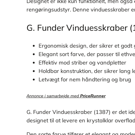
Designet er ikke kun funktionelt, men også el
rengøringsudstyr. Denne vinduesskraber er s
G. Funder Vinduesskraber (
Ergonomisk design, der sikrer et godt
Elegant sort farve, der passer til eth
Effektiv mod striber og vandpletter
Holdbar konstruktion, der sikrer lang l
Letvægt for nem håndtering og brug
Annonce i samarbejde med
PriceRunner
G. Funder Vinduesskraber (1387) er det idee
designet til at levere en krystalklar overfl
Den sorte farve tilfører et elegant og mode