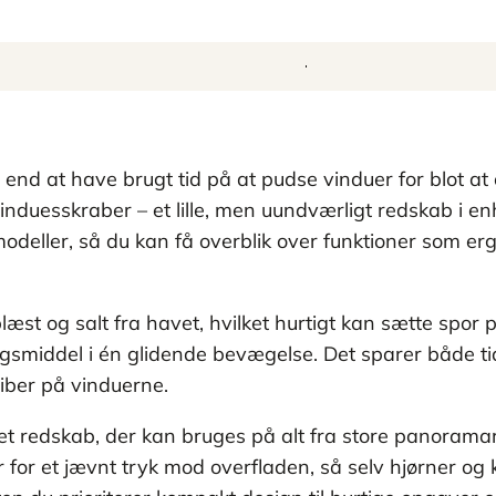
nd at have brugt tid på at pudse vinduer for blot at
e vinduesskraber – et lille, men uundværligt redskab i
deller, så du kan få overblik over funktioner som er
blæst og salt fra havet, hvilket hurtigt kan sætte spor
ngsmiddel i én glidende bevægelse. Det sparer både ti
triber på vinduerne.
t redskab, der kan bruges på alt fra store panoramaru
 for et jævnt tryk mod overfladen, så selv hjørner og