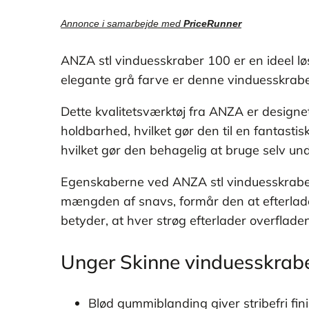
Annonce i samarbejde med
PriceRunner
ANZA stl vinduesskraber 100 er en ideel lø
elegante grå farve er denne vinduesskraber 
Dette kvalitetsværktøj fra ANZA er designet 
holdbarhed, hvilket gør den til en fantasti
hvilket gør den behagelig at bruge selv u
Egenskaberne ved ANZA stl vinduesskraber 
mængden af snavs, formår den at efterlade g
betyder, at hver strøg efterlader overflade
Unger Skinne vinduesskrab
Blød gummiblanding giver stribefri fin