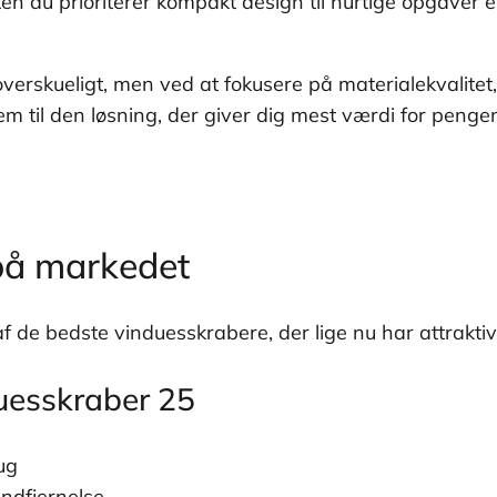
n du prioriterer kompakt design til hurtige opgaver el
erskueligt, men ved at fokusere på materiale­kvalitet
m til den løsning, der giver dig mest værdi for penge
på markedet
f de bedste vinduesskrabere, der lige nu har attraktiv
duesskraber 25
ug
andfjernelse