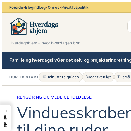
Spring
Forside
•
Blogindlæg
•
Om os
•
Privatlivspolitik
til
indhold
Hverdagshjem – hvor hverdagen bor.
Familie og hverdagsliv
Gør det selv og projekter
Indretnin
10-minutters guides
Budgetvenligt
Til små
HURTIG START
RENGØRING OG VEDLIGEHOLDELSE
Vinduesskraber:
→
Indhold
til dine ruder