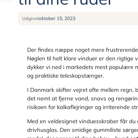
oktober 15, 2023
Udgivet
Der findes næppe noget mere frustrerende e
Nøglen til helt klare vinduer er den rigtig
dykker vi ned i markedets mest populære mo
og praktiske teleskopstænger.
I Danmark skifter vejret ofte mellem regn, 
det nemt at fjerne vand, snavs og rengøri
risikoen for kalkaflejringer og irriterende s
Med en veldesignet vinduesskraber får du e
drivhusglas. Den smidige gummiliste sørger