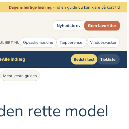
Dagens hurtige løsning:
Find en guide du kan klare på kort tid
Nyhedsbrev
Gem favoritter
Opvaskemaskine
Tæpperenser
Vinduesvasker
ULÆRT NU
e
Alle indlæg
Bedst i test
Tjeklister
Mest læste guides
den rette model