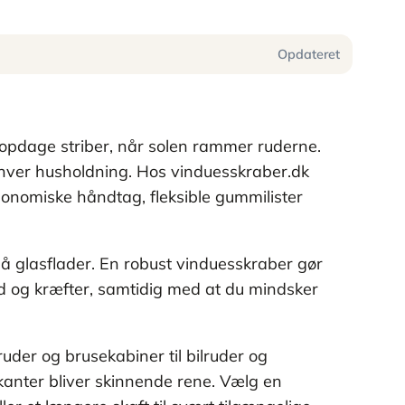
Opdateret
 opdage striber, når solen rammer ruderne.
 enhver husholdning. Hos vinduesskraber.dk
gonomiske håndtag, fleksible gummilister
 på glasflader. En robust vinduesskraber gør
d og kræfter, samtidig med at du mindsker
der og brusekabiner til bilruder og
 kanter bliver skinnende rene. Vælg en