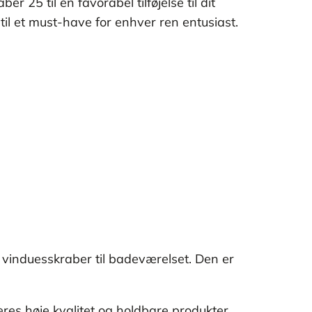
 25 til en favorabel tilføjelse til dit
til et must-have for enhver ren entusiast.
v vinduesskraber til badeværelset. Den er
eres høje kvalitet og holdbare produkter,