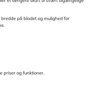
ler et længere skaft til svært tilgængelige
, bredde på bladet og mulighed for
ne.
e priser og funktioner.