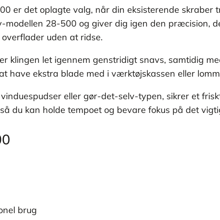
00 er det oplagte valg, når din eksisterende skraber t
ey-modellen 28-500 og giver dig igen den præcision, der
 overflader uden at ridse.
 klingen let igennem genstridigt snavs, samtidig med 
t have ekstra blade med i værktøjskassen eller lommen
nduespudser eller gør-det-selv-typen, sikrer et frisk
så du kan holde tempoet og bevare fokus på det vigtigste
00
onel brug