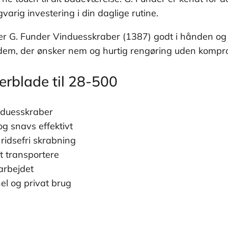
varig investering i din daglige rutine.
er G. Funder Vinduesskraber (1387) godt i hånden og 
l dem, der ønsker nem og hurtig rengøring uden kompr
erblade til 28-500
induesskraber
g snavs effektivt
ridsefri skrabning
t transportere
arbejdet
nel og privat brug