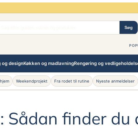
Søg
POP
g og design
Køkken og madlavning
Rengøring og vedligeholdels
 hjem
Weekendprojekt
Fra rodet til rutine
Nyeste anmeldelser
 Sådan finder du 