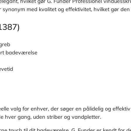
egant, hvilket gør G. Funder Professionel vinduesskraber
ynonym med kvalitet og effektivitet, hvilket gør den 
1387)
 greb
vert badeværelse
evetid
lle valg for enhver, der søger en pålidelig og effekti
ade hver gang, uden striber og vandpletter.
rne touch til dit badeværelse. G. Funder er kendt for d