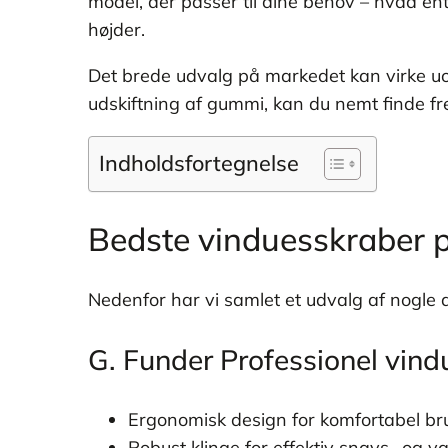
model, der passer til dine behov – hvad ente
højder.
Det brede udvalg på markedet kan virke uov
udskiftning af gummi, kan du nemt finde fre
Indholdsfortegnelse
Bedste vinduesskraber 
Nedenfor har vi samlet et udvalg af nogle a
G. Funder Professionel vin
Ergonomisk design for komfortabel br
Robust klinge for effektiv snavs- og v