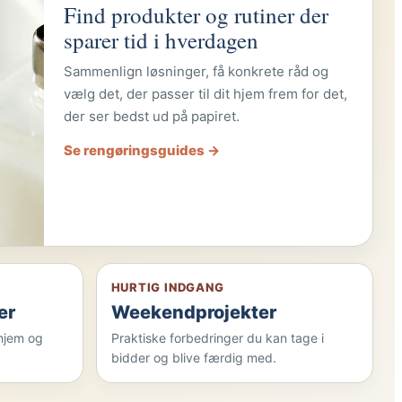
Find produkter og rutiner der
 nemmere at bruge hver dag.
sparer tid i hverdagen
gorien →
Sammenlign løsninger, få konkrete råd og
vælg det, der passer til dit hjem frem for det,
der ser bedst ud på papiret.
Se rengøringsguides →
HURTIG INDGANG
er
Weekendprojekter
 hjem og
Praktiske forbedringer du kan tage i
bidder og blive færdig med.