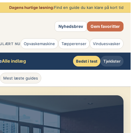
Dagens hurtige løsning:
Find en guide du kan klare på kort tid
Nyhedsbrev
Gem favoritter
Opvaskemaskine
Tæpperenser
Vinduesvasker
ULÆRT NU
e
Alle indlæg
Bedst i test
Tjeklister
Mest læste guides