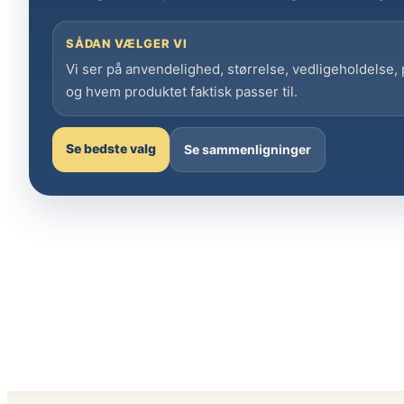
SÅDAN VÆLGER VI
Vi ser på anvendelighed, størrelse, vedligeholdelse,
og hvem produktet faktisk passer til.
Se bedste valg
Se sammenligninger