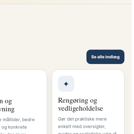
Se alle indlæg
✦
Rengøring og
n og
vedligeholdelse
vning
Gør det praktiske mere
måltider, bedre
enkelt med oversigter,
 og konkrete
guider og realistiske valg af