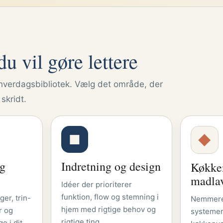
u vil gøre lettere
hverdagsbibliotek. Vælg det område, der
skridt.
■
◆
og
Indretning og design
Køkke
madla
Idéer der prioriterer
funktion, flow og stemning i
ger, trin-
Nemmere 
hjem med rigtige behov og
r og
systemer
rigtige ting.
e i dit