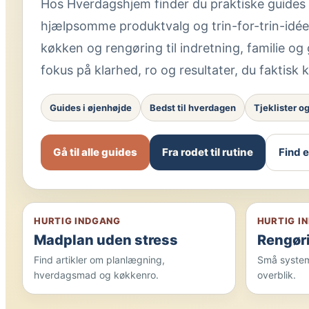
Hos Hverdagshjem finder du praktiske guides t
hjælpsomme produktvalg og trin-for-trin-idéer,
køkken og rengøring til indretning, familie og
fokus på klarhed, ro og resultater, du faktisk 
Guides i øjenhøjde
Bedst til hverdagen
Tjeklister og
Gå til alle guides
Fra rodet til rutine
Find 
HURTIG INDGANG
HURTIG I
Madplan uden stress
Rengør
Find artikler om planlægning,
Små systeme
hverdagsmad og køkkenro.
overblik.