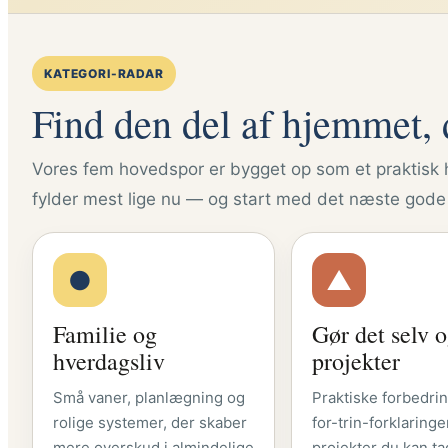
KATEGORI-RADAR
Find den del af hjemmet, d
Vores fem hovedspor er bygget op som et praktisk 
fylder mest lige nu — og start med det næste gode 
●
▲
Familie og
Gør det selv 
hverdagsliv
projekter
Små vaner, planlægning og
Praktiske forbedrin
rolige systemer, der skaber
for-trin-forklaringe
mere overskud i almindelige
projekter du kan tag