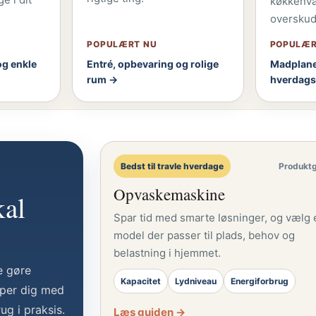
køkkenval
overskud 
POPULÆRT NU
POPULÆR
g enkle
Entré, opbevaring og rolige
Madplane
rum →
hverdag
Bedst til travle hverdage
Produkt
Opvaskemaskine
kal
Spar tid med smarte løsninger, og vælg 
model der passer til plads, behov og
belastning i hjemmet.
e gøre
Kapacitet
Lydniveau
Energiforbrug
lper dig med
ug i praksis.
Læs guiden →