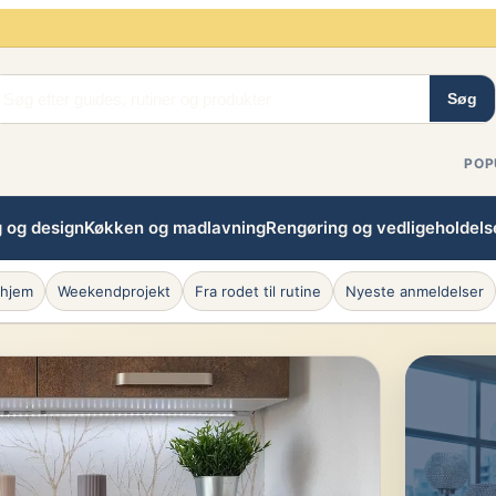
Søg
POP
g og design
Køkken og madlavning
Rengøring og vedligeholdels
 hjem
Weekendprojekt
Fra rodet til rutine
Nyeste anmeldelser