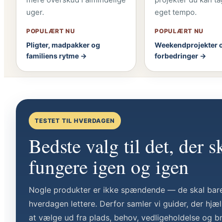
uger.
eget tempo.
POPULÆRT NU
POPULÆRT NU
Pligter, madpakker og
Weekendprojekter o
familiens rytme →
forbedringer →
TESTET TIL HVERDAGEN
Bedste valg til det, der s
fungere igen og igen
Nogle produkter er ikke spændende — de skal bar
hverdagen lettere. Derfor samler vi guider, der hjæ
at vælge ud fra plads, behov, vedligeholdelse og br