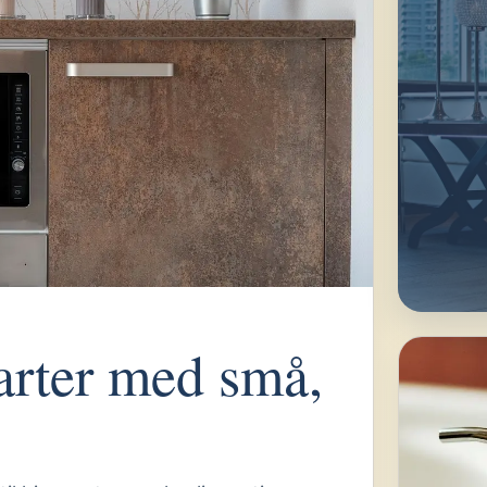
tarter med små,
INDRET
Skab
dig ti
Få idéer