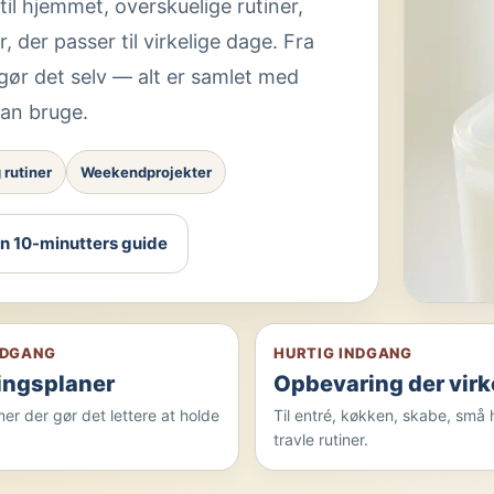
il hjemmet, overskuelige rutiner,
hjemmet
 der passer til virkelige dage. Fra
Se kate
 gør det selv — alt er samlet med
kan bruge.
 rutiner
Weekendprojekter
en 10-minutters guide
NDGANG
HURTIG INDGANG
ingsplaner
Opbevaring der virk
r der gør det lettere at holde
Til entré, køkken, skabe, små
travle rutiner.