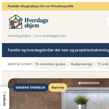
Spring
Forside
•
Blogindlæg
•
Om os
•
Privatlivspolitik
til
indhold
Hverdagshjem – hvor hverdagen bor.
Familie og hverdagsliv
Gør det selv og projekter
Indretnin
10-minutters guides
Budgetvenligt
Til små
HURTIG START
DAGENS OVERBLIK
Start her
→
Indhold