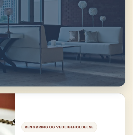
NING OG DESIGN
 mere ro i rummene uden at købe
l det
RENGØRING OG VEDLIGEHOLDELSE
 til zoner, opbevaring, flow og små ændringer, der gør