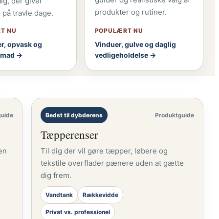
g, der giver
produkter og rutiner.
på travle dage.
T NU
POPULÆRT NU
r, opvask og
Vinduer, gulve og daglig
smad →
vedligeholdelse →
guide
Bedst til dybderens
Produktguide
Tæpperenser
en
Til dig der vil gøre tæpper, løbere og
tekstile overflader pænere uden at gætte
dig frem.
Vandtank
Rækkevidde
Privat vs. professionel