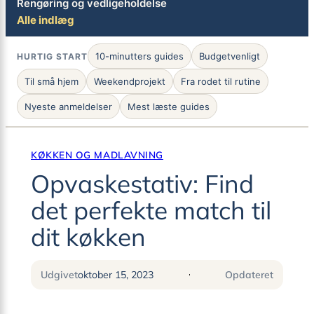
Rengøring og vedligeholdelse
Alle indlæg
10-minutters guides
Budgetvenligt
HURTIG START
Til små hjem
Weekendprojekt
Fra rodet til rutine
Nyeste anmeldelser
Mest læste guides
KØKKEN OG MADLAVNING
Opvaskestativ: Find
det perfekte match til
dit køkken
Udgivet
oktober 15, 2023
Opdateret