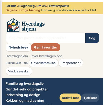
×
Spring
Forside
•
Blogindlæg
•
Om os
•
Privatlivspolitik
Dagens hurtige løsning:
Find en guide du kan klare på kort tid
til
indhold
Søg
Nyhedsbrev
Gem favoritter
Hverdagshjem – hvor hverdagen bor.
Opvaskemaskine
Tæpperenser
POPULÆRT NU
Vinduesvasker
Familie og hverdagsliv
Gør det selv og projekter
Indretning og design
Bedst i test
Tjeklister
Køkken og madlavning